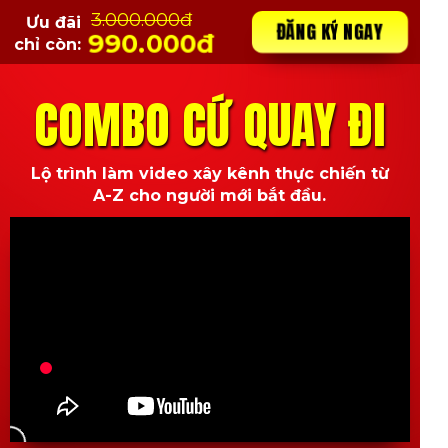
3.000.000đ
Ưu đãi
ĐĂNG KÝ NGAY
990.000đ
chỉ còn:
COMBO CỨ QUAY ĐI
Lộ trình làm video xây kênh thực chiến từ
A-Z cho người mới bắt đầu.