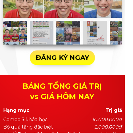
ĐĂNG KÝ NGAY
BẢNG TỔNG GIÁ TRỊ
vs GIÁ HÔM NAY
Hạng mục
Trị giá
Combo 5 khóa học
10.000.000đ
Bộ quà tặng đặc biệt
2.000.000đ