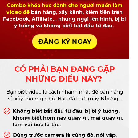
Combo khóa học dành cho người muốn làm
video để
bán hàng, xây kênh, kiếm tiền trên
Facebook, Affiliate… nhưng ngại lên hình, bị bí
ý tưởng và không biết bắt đầu từ đâu.
ĐĂNG KÝ NGAY
CÓ PHẢI BẠN ĐANG GẶP
NHỮNG ĐIỀU NÀY?
Bạn biết video là cách nhanh nhất để bán hàng
và xây thương hiệu. Bạn đã thử quay. Nhưng…
Không biết bắt đầu từ đâu, bị bí ý tưởng,
không biết hôm nay quay gì, mai quay gì,
làm vài bữa là tắc.
Đứng trước camera là cứng đờ, nói vấp,