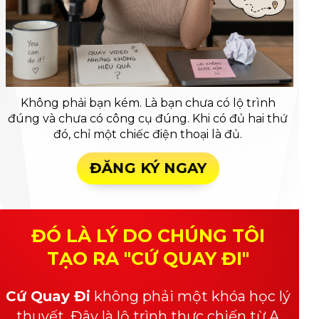
Không phải bạn kém. Là bạn chưa có lộ trình
đúng và chưa có công cụ đúng. Khi có đủ hai thứ
đó, chỉ một chiếc điện thoại là đủ.
ĐĂNG KÝ NGAY
ĐÓ LÀ LÝ DO CHÚNG TÔI
TẠO RA "CỨ QUAY ĐI"
Cứ Quay Đi
không phải một khóa học lý
thuyết. Đây là lộ trình thực chiến từ A