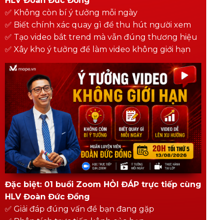
HLV Đoàn Đức Đồng
✅ Không còn bí ý tưởng mỗi ngày
✅ Biết chính xác quay gì để thu hút người xem
✅ Tạo video bắt trend mà vẫn đúng thương hiệu
✅ Xây kho ý tưởng để làm video không giới hạn
Đặc biệt: 01 buổi Zoom HỎI ĐÁP trực tiếp cùng
HLV Đoàn Đức Đồng
✅ Giải đáp đúng vấn đề bạn đang gặp