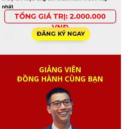
nhất
TỔNG GIÁ TRỊ: 2.000.000
VNĐ
ĐĂNG KÝ NGAY
GIẢNG VIÊN
ĐỒNG HÀNH CÙNG BẠN