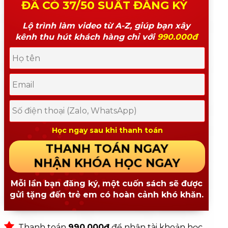
ĐÃ CÓ 37/50 SUẤT ĐĂNG KÝ
Lộ trình làm video từ A-Z, giúp bạn xây
kênh thu hút khách hàng chỉ với
990.000đ
Học ngay sau khi thanh toán
THANH TOÁN NGAY
NHẬN KHÓA HỌC NGAY
Mỗi lần bạn đăng ký, một cuốn sách sẽ được
gửi tặng đến trẻ em có hoàn cảnh khó khăn.
Thanh toán
990.000đ
để nhận tài khoản học