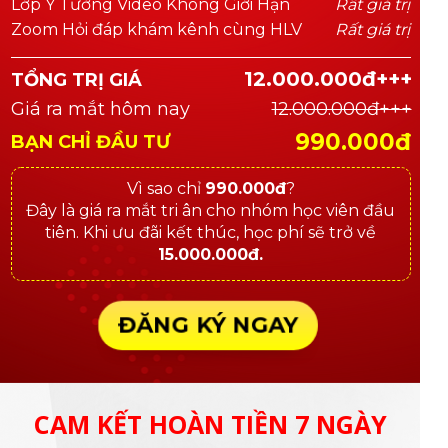
Lớp Ý Tưởng Video Không Giới Hạn
Rất giá trị
Zoom Hỏi đáp khám kênh cùng HLV
Rất giá trị
12.000.000đ+++
TỔNG TRỊ GIÁ
Giá ra mắt hôm nay
12.000.000đ+++
990.000đ
BẠN CHỈ ĐẦU TƯ
Vì sao chỉ
990.000đ
?
Đây là giá ra mắt tri ân cho nhóm học viên đầu
tiên. Khi ưu đãi kết thúc, học phí sẽ trở về
15.000.000đ.
ĐĂNG KÝ NGAY
CAM KẾT HOÀN TIỀN 7 NGÀY