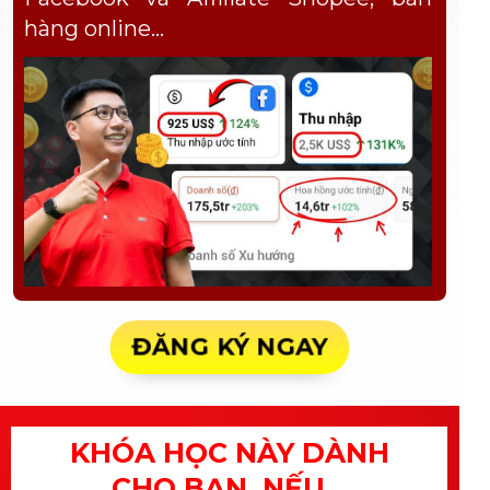
hàng online…
ĐĂNG KÝ NGAY
KHÓA HỌC NÀY DÀNH
CHO BẠN, NẾU…